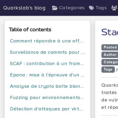
Quarkslab's blog
Categories
Tags
Table of contents
Sta
Comment répondre à une offre de stage selon Quarkslab
Posted
Surveillance de commits pour la recherche de vulnérabilités
Author
Catego
SCAF : contribution à un framework d'analyse de code source
Tags
Epona : mise à l'épreuve d'un outil d'obfuscation
Quarks
Analyse de crypto boîte blanche
traité
Fuzzing pour environnements mobiles
de vul
et répo
Détection d'attaques par virtualisation