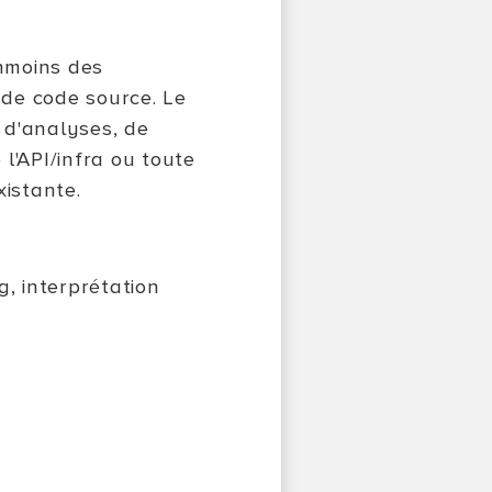
nmoins des
de code source. Le
 d'analyses, de
l'API/infra ou toute
xistante.
g, interprétation