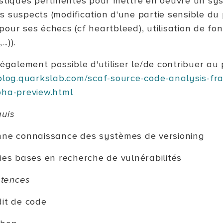
istiques pertinentes pour mettre en oeuvre un sys
s suspects (modification d'une partie sensible du
our ses échecs (cf heartbleed), utilisation de fon
..)).
 également possible d'utiliser le/de contribuer au 
/blog.quarkslab.com/scaf-source-code-analysis-f
pha-preview.html
quis
ne connaissance des systèmes de versioning
ies bases en recherche de vulnérabilités
tences
it de code