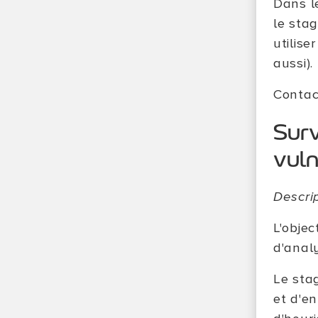
Dans le
le sta
utilise
aussi).
Contac
Surv
vuln
Descri
L'obje
d'analy
Le sta
et d'en