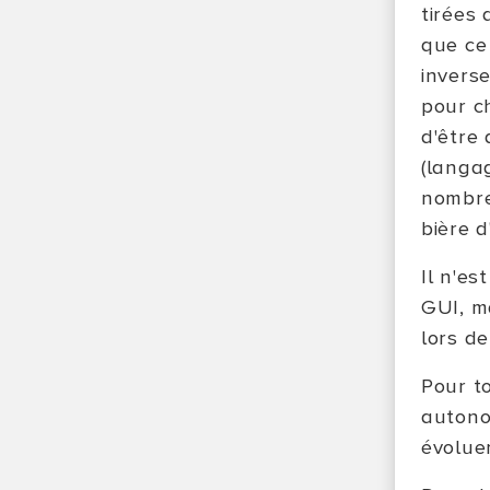
tirées 
que ce 
inverse
pour c
d'être
(langag
nombre
bière d
Il n'e
GUI, m
lors de
Pour t
autono
évolue