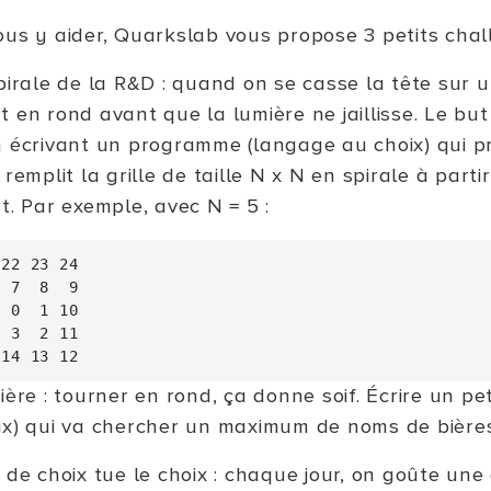
ous y aider, Quarkslab vous propose 3 petits chal
spirale de la R&D : quand on se casse la tête sur 
 en rond avant que la lumière ne jaillisse. Le but
n écrivant un programme (langage au choix) qui p
 remplit la grille de taille N x N en spirale à parti
t. Par exemple, avec N = 5 :
22 23 24

 7  8  9

 0  1 10

 3  2 11

bière : tourner en rond, ça donne soif. Écrire un 
ix) qui va chercher un maximum de noms de bières
 de choix tue le choix : chaque jour, on goûte une