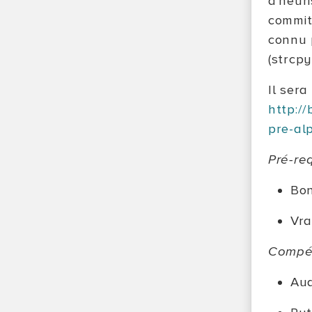
d'heur
commit
connu p
(strcpy,.
Il sera
http:/
pre-al
Pré-re
Bon
Vra
Compé
Aud