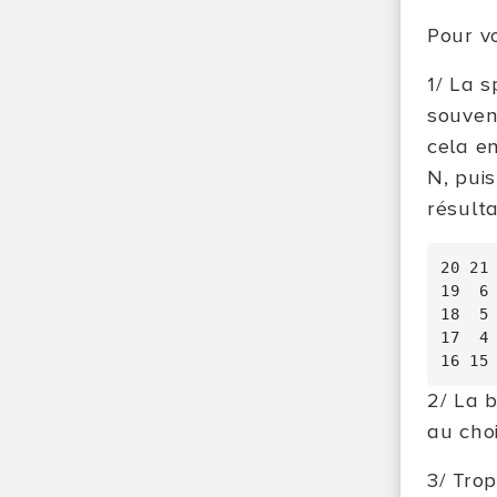
Pour v
1/ La 
souvent
cela e
N, puis
résulta
20 21 
19  6 
18  5 
17  4 
2/ La 
au cho
3/ Trop