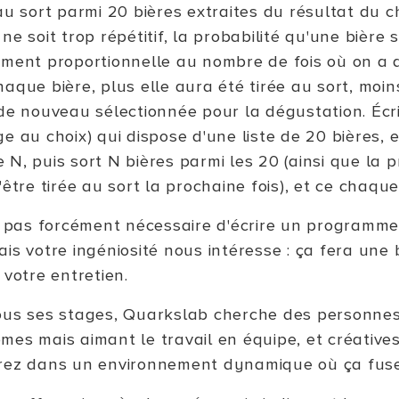
au sort parmi 20 bières extraites du résultat du c
ne soit trop répétitif, la probabilité qu'une bière s
ment proportionnelle au nombre de fois où on a dé
haque bière, plus elle aura été tirée au sort, moi
 de nouveau sélectionnée pour la dégustation. Éc
e au choix) qui dispose d'une liste de 20 bières,
 N, puis sort N bières parmi les 20 (ainsi que la 
'être tirée au sort la prochaine fois), et ce chaqu
st pas forcément nécessaire d'écrire un programm
ais votre ingéniosité nous intéresse : ça fera une
 votre entretien.
ous ses stages, Quarkslab cherche des personnes 
mes mais aimant le travail en équipe, et créative
rez dans un environnement dynamique où ça fuse 