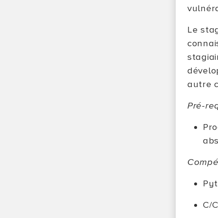
vulnéra
Le sta
connai
stagia
dévelo
autre c
Pré-re
Pro
abs
Compé
Pyt
C/C