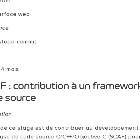
thon
erface web
nce
stage-commit
 4 mois
 : contribution à un framewor
e source
ption
 de ce stage est de contribuer au développement
lyse de code source C/C++/Objective-C (SCAF) pou