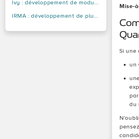
Ivy : développement de modules avancés pour un scanner Internet distribué
Mise-à
IRMA : développement de plugins d'analyse en python
Comm
Qua
Si une
un 
une
exp
par
du 
N'oubl
pensez
candid