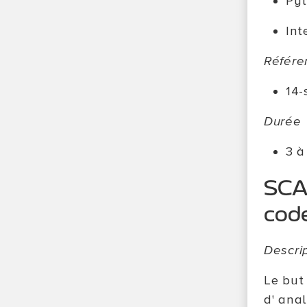
Py
Int
Référe
14-
Durée
3 à
SCAF
cod
Descri
Le but
d' ana