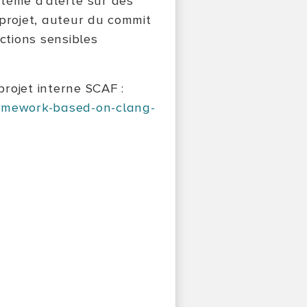
tème d'alerte sur des
 projet, auteur du commit
ctions sensibles
projet interne SCAF :
ramework-based-on-clang-